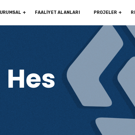
URUMSAL
FAALIYET ALANLARI
PROJELER
R
 Hes