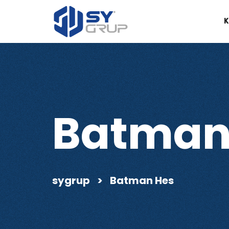
K
Batman
sygrup
>
Batman Hes