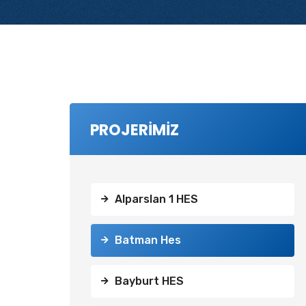
PROJERİMİZ
Alparslan 1 HES
Batman Hes
Bayburt HES