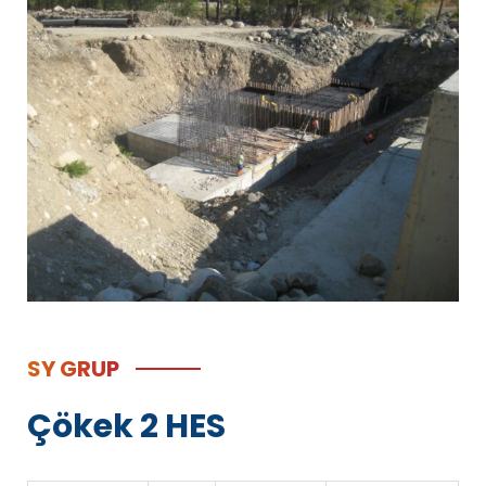
SY GRUP
Çökek 2 HES