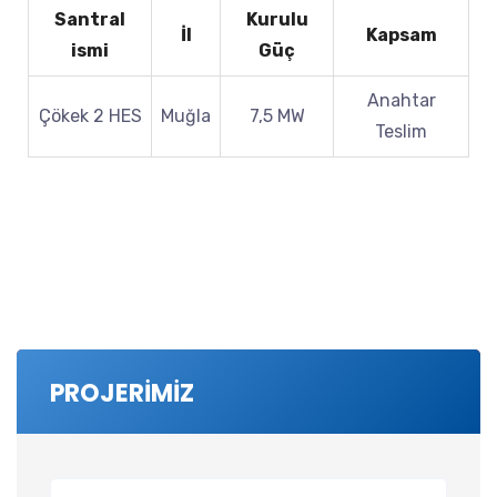
Santral
Kurulu
İl
Kapsam
ismi
Güç
Anahtar
Çökek 2 HES
Muğla
7,5 MW
Teslim
PROJERİMİZ