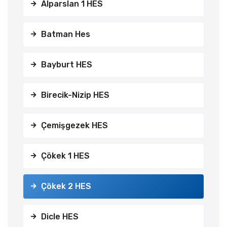
Alparslan 1 HES
Batman Hes
Bayburt HES
Birecik-Nizip HES
Çemişgezek HES
Çökek 1 HES
Çökek 2 HES
Dicle HES